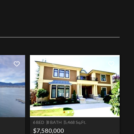
6 BED
8 BATH
5,468 Sq.Ft.
$7,580,000