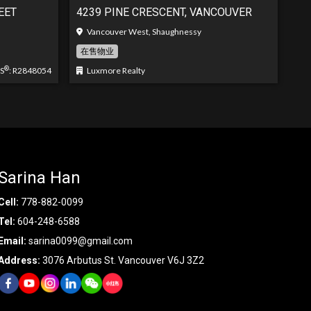
EET
4239 PINE CRESCENT, VANCOUVER
Vancouver West, Shaughnessy
在售物业
®
S
: R2848054
Luxmore Realty
Sarina Han
Cell:
778-882-0099
Tel:
604-248-6588
Email:
sarina0099@gmail.com
Address:
3076 Arbutus St. Vancouver V6J 3Z2