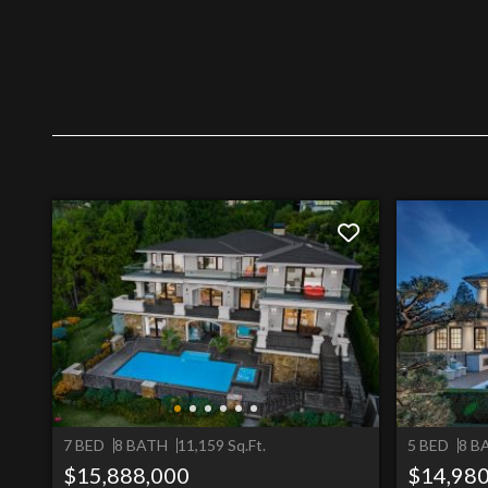
7 BED
8 BATH
11,159 Sq.Ft.
5 BED
8 B
$15,888,000
$14,980