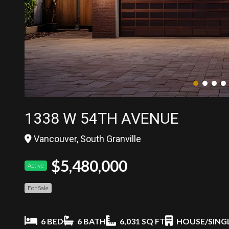
1338 W 54TH AVENUE
Vancouver, South Granville
$5,480,000
Active
For Sale
6 BED
6 BATH
6,031 SQ FT
HOUSE/SINGL