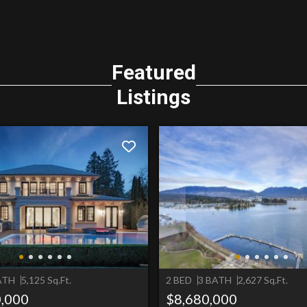
Featured
Listings
ATH
5,125 Sq.Ft.
2 BED
3 BATH
2,627 Sq.Ft.
,000
$8,680,000