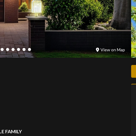
View on Map
E FAMILY