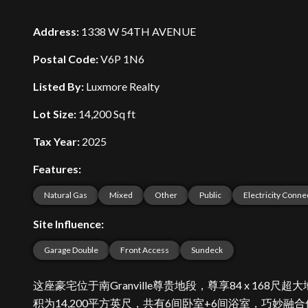
Address:
1338 W 54TH AVENUE
Postal Code:
V6P 1N6
Listed By:
Luxmore Realty
Lot Size:
14,200 Sq ft
Tax Year:
2025
Features:
Natural Gas
Mixed
Other
Public
Electricity Conne
Site Influence:
Garage Double
Front Access
Sundeck
这座豪宅位于南Granville尊贵地段，尊享84 x 16
积为14,200平方英尺，共有6间卧室+6间浴室，巧妙