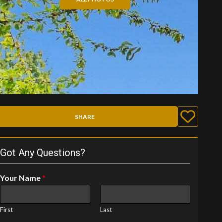
SHARE
Got Any Questions?
Your Name
*
First
Last