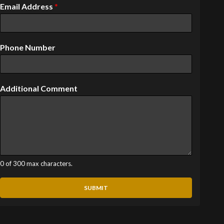
Email Address
*
Phone Number
Additional Comment
0 of 300 max characters.
SUBMIT