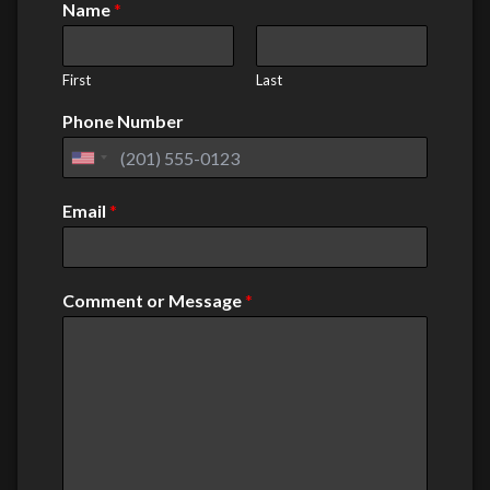
Name
*
First
Last
Phone Number
United
States
Email
*
+1
Comment or Message
*